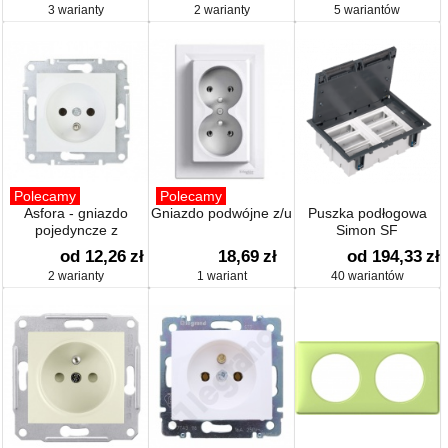
3 warianty
2 warianty
5 wariantów
Polecamy
Polecamy
Asfora - gniazdo
Gniazdo podwójne z/u
Puszka podłogowa
pojedyncze z
Simon SF
uziemieniem
od 12,26
zł
18,69
zł
od 194,33
zł
2 warianty
1 wariant
40 wariantów