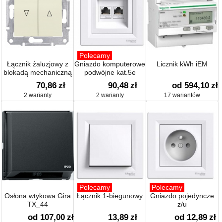
Polecamy
Łącznik żaluzjowy z
Gniazdo komputerowe
Licznik kWh iEM
blokadą mechaniczną
podwójne kat.5e
70,86
zł
90,48
zł
od 594,10
zł
2 warianty
2 warianty
17 wariantów
Polecamy
Polecamy
Osłona wtykowa Gira
Łącznik 1-biegunowy
Gniazdo pojedyncze
TX_44
z/u
od 107,00
zł
13,89
zł
od 12,89
zł