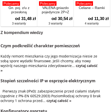
Polecamy
Polecamy
Polecamy
Gn. poj. z/u z
VALENA gniazdo
Celiane – Ramki
przesłoną
pojedyncze 2P+Z
od 31,48
zł
od 30,54
zł
od 11,30
zł
3 warianty
3 warianty
4 warianty
Z kompendium wiedzy
Czym podkreślić charakter pomieszczeń
Każdy remont mieszkania czy jego modernizacja niesie ze
sobą spore wydatki finansowe. Jeśli chcemy, aby nowy
wystrój naszego mieszkania zdecydowanie...
czytaj całość
»
Stopień szczelności IP w osprzęcie elektrycznym
Pierwszy znak (IPx0): zabezpieczenie przed ciałami stałymi
(zgodnie z PN-EN 60529:2003) PoziomRodzaj ochrony 0 brak
ochrony 1 ochrona przed...
czytaj całość »
Konfiguratory osprzętu