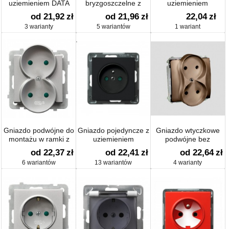
uziemieniem DATA
bryzgoszczelne z
uziemieniem
uziemieniem IP-44
od 21,92
zł
od 21,96
zł
22,04
zł
3 warianty
5 wariantów
1 wariant
Gniazdo podwójne do
Gniazdo pojedyncze z
Gniazdo wtyczkowe
montażu w ramki z
uziemieniem
podwójne bez
przesłonami
uziemienia (moduł)
od 22,37
zł
od 22,41
zł
od 22,64
zł
6 wariantów
13 wariantów
4 warianty