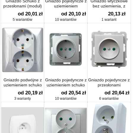
Gniazdo Schuko z
Gniazdo pojedyncze z
Gniazdo wtyczkowe
przesłonami (moduł)
uziemieniem
bez uziemienia, z
16 A
przesłonami torów
od 20,01
zł
od 20,10
zł
20,13
zł
prądowych
5 wariantów
10 wariantów
1 wariant
Gniazdo podwójne z
Gniazdo pojedyncze z
Gniazdo pojedyncze z
uziemieniem schuko
uziemieniem schuko
przesłonami
od 20,19
zł
od 20,54
zł
od 20,64
zł
3 warianty
10 wariantów
6 wariantów