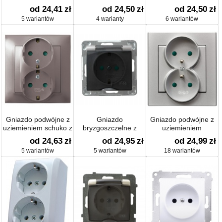
uziemieniem z
uziemieniem
16 A
od 24,41
zł
od 24,50
zł
od 24,50
zł
przesłonami torów
5 wariantów
4 warianty
6 wariantów
prądowych
Gniazdo podwójne z
Gniazdo
Gniazdo podwójne z
uziemieniem schuko z
bryzgoszczelne z
uziemieniem
przesłonami
uziemieniem schuko
od 24,63
zł
od 24,95
zł
od 24,99
zł
IP-44 z przesłonami
5 wariantów
5 wariantów
18 wariantów