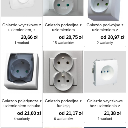
Gniazdo wtyczkowe z
Gniazdo podwójne z
Gniazdo podwójne z
uziemieniem, z
uziemieniem
uziemieniem z
przesłonami torów
przesłonami
20,66
zł
od 20,75
zł
od 20,97
zł
prądowych
1 wariant
15 wariantów
2 warianty
Gniazdo pojedyncze z
Gniazdo podwójne z
Gniazdo wtyczkowe
uziemieniem schuko
funkcją
bez uziemienia z
niezamienności faz
przesłonami torów
od 21,00
zł
od 21,17
zł
21,38
zł
prądowych (moduł)
4 warianty
6 wariantów
1 wariant