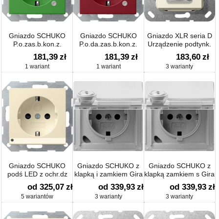
Gniazdo SCHUKO
Gniazdo SCHUKO
Gniazdo XLR seria D
P.o.zas.b.kon.z.
P.o.da.zas.b.kon.z.
Urządzenie podtynk.
System 55 zielony
System 55 czerwony
181,39
zł
181,39
zł
183,60
zł
1 wariant
1 wariant
3 warianty
Gniazdo SCHUKO
Gniazdo SCHUKO z
Gniazdo SCHUKO z
podś LED z ochr.dz
klapką i zamkiem Gira
klapką zamkiem s Gira
System 55
TX_44 (IP 44)
TX_44 (IP 44)
od 325,07
zł
od 339,93
zł
od 339,93
zł
5 wariantów
3 warianty
3 warianty