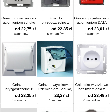
Gniazdo pojedyncze z
Gniazdo
Gniazdo pojedyncze z
uziemieniem schuko
bryzgoszczelne z
uziemieniem DATA
uziemieniem schuko
od 22,75
zł
od 22,85
zł
od 23,01
zł
IP-44
12 wariantów
5 wariantów
3 warianty
Gniazdo
Gniazdo wtyczkowe z
Gniazdko wtyczkowe
bryzgoszczelne z
uziemieniem Schuko,
bez uziemienia z
uziemieniem IP-44
klapka dymna
przesłonami (moduł)
od 23,25
zł
23,37
zł
od 23,49
zł
16 A
4 warianty
1 wariant
6 wariantów