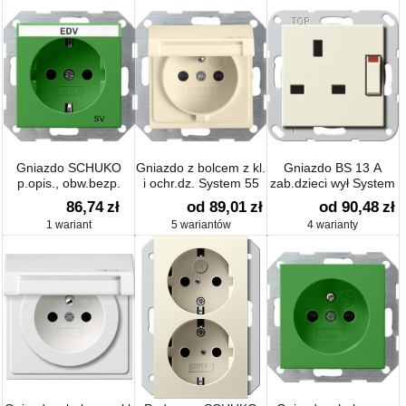
Gniazdo SCHUKO
Gniazdo z bolcem z kl.
Gniazdo BS 13 A
p.opis., obw.bezp.
i ochr.dz. System 55
zab.dzieci wył System
System 55 zielony
55
86,74
zł
od 89,01
zł
od 90,48
zł
1 wariant
5 wariantów
4 warianty