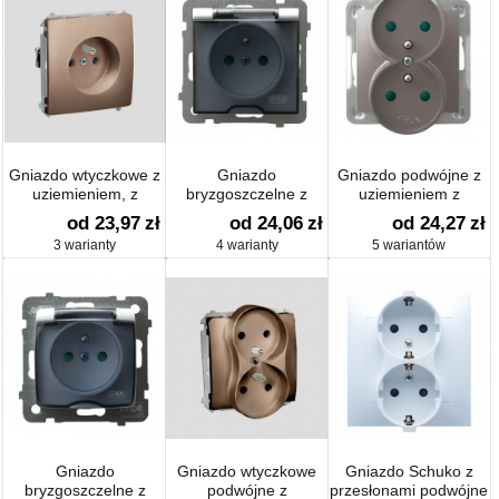
Gniazdo wtyczkowe z
Gniazdo
Gniazdo podwójne z
uziemieniem, z
bryzgoszczelne z
uziemieniem z
przesłonami torów
uziemieniem IP-44 z
przesłonami
od 23,97
zł
od 24,06
zł
od 24,27
zł
prądowych (moduł)
przesłonami torów
3 warianty
4 warianty
5 wariantów
prądowych
Gniazdo
Gniazdo wtyczkowe
Gniazdo Schuko z
bryzgoszczelne z
podwójne z
przesłonami podwójne