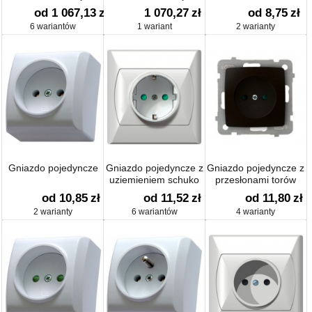
System 55
Gira F100 biały
przesłonami
od 1 067,13
zł
1 070,27
zł
od 8,75
zł
6 wariantów
1 wariant
2 warianty
Gniazdo pojedyncze
Gniazdo pojedyncze z
Gniazdo pojedyncze z
uziemieniem schuko
przesłonami torów
od 10,85
zł
od 11,52
zł
od 11,80
zł
2 warianty
6 wariantów
4 warianty