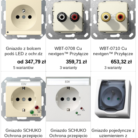
Gniazdo z bolcem
WBT-0708 Cu
WBT-0710 Cu
podś LED z ochr.dz
nextgen™ Przyłącze
nextgen™ Przyłącze
System 55
śrubowe Urządzenie
śrubowe Urządzenie
od 347,79
zł
359,71
zł
653,32
zł
podtynk.
podtynk.
5 wariantów
3 warianty
3 warianty
Gniazdo SCHUKO
Gniazdo SCHUKO
Gniazdo pojedyncze z
Ochrona przepięcio
Ochrona przepięcio
uziemieniem z