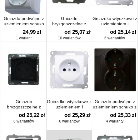
Gniazdo podwójne z
Gniazdo
Gniazdko wtyczkowe z
uziemieniem schuko
bryzgoszczelne z
uziemieniem i
uziemieniem IP44
przesłonami (moduł)
24,99
zł
od 25,07
zł
od 25,14
zł
16 A
1 wariant
10 wariantów
6 wariantów
Gniazdo
Gniazdko wtyczkowe z
Gniazdo podwójne z
bryzgoszczelne z
uziemieniem i
uziemieniem schuko z
uziemieniem schuko
przesłonami (moduł)
przesłonami
od 25,22
zł
od 25,29
zł
od 25,33
zł
IP-44
16 A
6 wariantów
6 wariantów
4 warianty