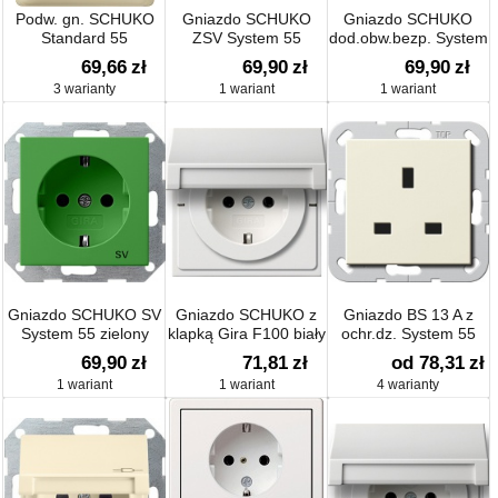
Podw. gn. SCHUKO
Gniazdo SCHUKO
Gniazdo SCHUKO
Standard 55
ZSV System 55
dod.obw.bezp. System
pomarańczowa
55 czerwony
69,66
zł
69,90
zł
69,90
zł
3 warianty
1 wariant
1 wariant
Gniazdo SCHUKO SV
Gniazdo SCHUKO z
Gniazdo BS 13 A z
System 55 zielony
klapką Gira F100 biały
ochr.dz. System 55
69,90
zł
71,81
zł
od 78,31
zł
1 wariant
1 wariant
4 warianty