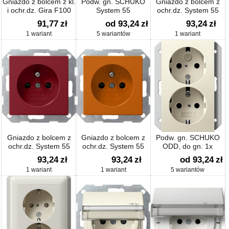
Gniazdo z bolcem z kl.
Podw. gn. SCHUKO
Gniazdo z bolcem z
i ochr.dz. Gira F100
System 55
ochr.dz. System 55
biały
zielony
91,77
zł
od 93,24
zł
93,24
zł
1 wariant
5 wariantów
1 wariant
Gniazdo z bolcem z
Gniazdo z bolcem z
Podw. gn. SCHUKO
ochr.dz. System 55
ochr.dz. System 55
ODD, do gn. 1x
czerwony
pomarańczowa
System 55
93,24
zł
93,24
zł
od 93,24
zł
1 wariant
1 wariant
5 wariantów