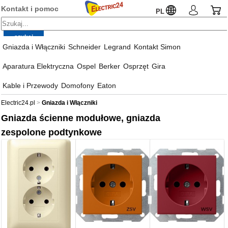
Kontakt i pomoc
PL
Gniazda i Włączniki
Schneider
Legrand
Kontakt Simon
Aparatura Elektryczna
Ospel
Berker
Osprzęt
Gira
Kable i Przewody
Domofony
Eaton
Electric24.pl
Gniazda i Włączniki
Gniazda ścienne modułowe, gniazda
zespolone podtynkowe