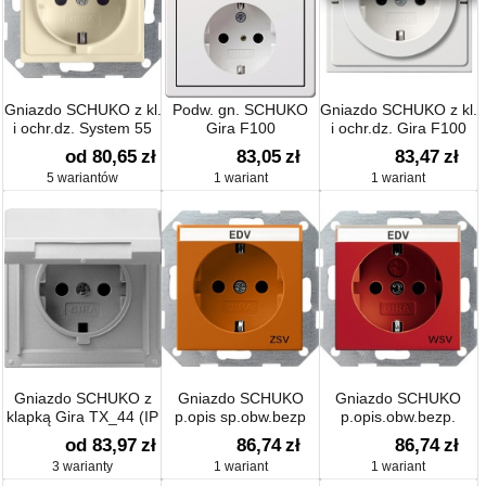
Gniazdo SCHUKO z kl.
Podw. gn. SCHUKO
Gniazdo SCHUKO z kl.
i ochr.dz. System 55
Gira F100
i ochr.dz. Gira F100
biały
od 80,65
zł
83,05
zł
83,47
zł
5 wariantów
1 wariant
1 wariant
Gniazdo SCHUKO z
Gniazdo SCHUKO
Gniazdo SCHUKO
klapką Gira TX_44 (IP
p.opis sp.obw.bezp
p.opis.obw.bezp.
44)
System 55
System 55 czerwony
od 83,97
zł
86,74
zł
86,74
zł
pomarańczowa
3 warianty
1 wariant
1 wariant