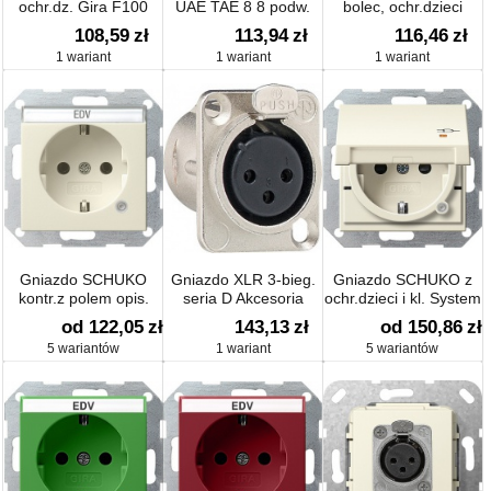
ochr.dz. Gira F100
UAE TAE 8 8 podw.
bolec, ochr.dzieci
Urządzenie podtynk.
Standard 55 biały
108,59
zł
113,94
zł
116,46
zł
1 wariant
1 wariant
1 wariant
Gniazdo SCHUKO
Gniazdo XLR 3-bieg.
Gniazdo SCHUKO z
kontr.z polem opis.
seria D Akcesoria
ochr.dzieci i kl. System
System 55
55
od 122,05
zł
143,13
zł
od 150,86
zł
5 wariantów
1 wariant
5 wariantów