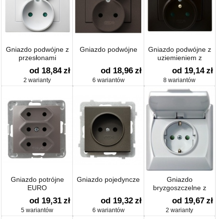
Gniazdo podwójne z
Gniazdo podwójne
Gniazdo podwójne z
przesłonami
uziemieniem z
przesłonami
od 18,84
zł
od 18,96
zł
od 19,14
zł
2 warianty
6 wariantów
8 wariantów
Gniazdo potrójne
Gniazdo pojedyncze
Gniazdo
EURO
bryzgoszczelne z
uziemieniem schuko
od 19,31
zł
od 19,32
zł
od 19,67
zł
IP-44 z przesłonami
5 wariantów
6 wariantów
2 warianty
torów prądowych