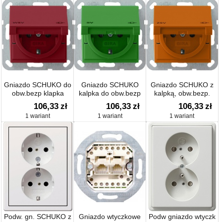
Gniazdo SCHUKO do
Gniazdo SCHUKO
Gniazdo SCHUKO z
obw.bezp klapka
kalpka do obw.bezp
kalpką, obw.bezp.
System 55 czerwony
System 55 zielony
System 55
106,33
zł
106,33
zł
106,33
zł
pomarańczowa
1 wariant
1 wariant
1 wariant
Podw. gn. SCHUKO z
Gniazdo wtyczkowe
Podw gniazdo wtyczk