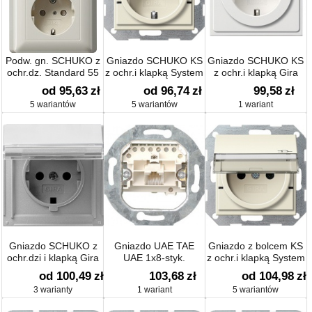
Podw. gn. SCHUKO z
Gniazdo SCHUKO KS
Gniazdo SCHUKO KS
ochr.dz. Standard 55
z ochr.i klapką System
z ochr.i klapką Gira
55
F100 biały
od 95,63
zł
od 96,74
zł
99,58
zł
5 wariantów
5 wariantów
1 wariant
Gniazdo SCHUKO z
Gniazdo UAE TAE
Gniazdo z bolcem KS
ochr.dzi i klapką Gira
UAE 1x8-styk.
z ochr.i klapką System
TX_44 (IP 44)
Urządzenie podtynk.
55
od 100,49
zł
103,68
zł
od 104,98
zł
3 warianty
1 wariant
5 wariantów