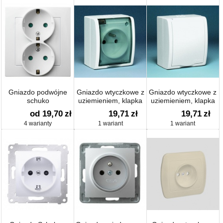
Gniazdo podwójne
Gniazdo wtyczkowe z
Gniazdo wtyczkowe z
schuko
uziemieniem, klapka
uziemieniem, klapka
dymna
biała
od 19,70
zł
19,71
zł
19,71
zł
4 warianty
1 wariant
1 wariant