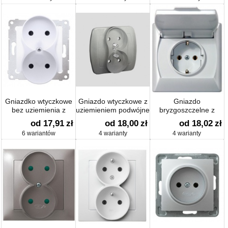
Gniazdko wtyczkowe
Gniazdo wtyczkowe z
Gniazdo
bez uziemienia z
uziemieniem podwójne
bryzgoszczelne z
przesłonami podwójne
uziemieniem schuko
od 17,91
zł
od 18,00
zł
od 18,02
zł
(moduł) 16 A
IP-44
6 wariantów
4 warianty
4 warianty