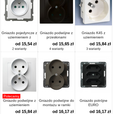
Gniazdo pojedyncze z
Gniazdo podwójne z
Gniazdo K45 z
uziemieniem z
przesłonami
uziemieniem
przesłonami
od 15,54
zł
od 15,65
zł
od 15,84
zł
2 warianty
4 warianty
3 warianty
Polecamy
Gniazdo podwójne z
Gniazdo podwójne do
Gniazdo potrójne
uziemieniem
montażu w ramki
EURO
od 15,84
zł
od 16,17
zł
od 16,17
zł