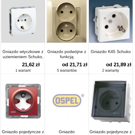
Gniazdo wtyczkowe z
Gniazdo podwójne z
Gniazdo K45 Schuko
uziemieniem Schuko,
funkcją
z przesłonami torów
niezamienności faz
21,62
zł
od 21,71
zł
od 21,89
zł
prądowych (moduł)
1 wariant
5 wariantów
2 warianty
Gniazdo pojedyncze z
Gniazdo
Gniazdo pojedyncze z