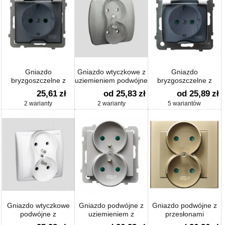
Gniazdo
Gniazdo wtyczkowe z
Gniazdo
bryzgoszczelne z
uziemieniem podwójne
bryzgoszczelne z
uziemieniem schuko
z przesłonami torów
uziemieniem schuko
25,61
zł
od 25,83
zł
od 25,89
zł
IP-44
prądowych
IP-44 z przesłonami
2 warianty
2 warianty
5 wariantów
torów prądowych
Gniazdo wtyczkowe
Gniazdo podwójne z
Gniazdo podwójne z
podwójne z
uziemieniem z
przesłonami
uziemieniem
przesłonami