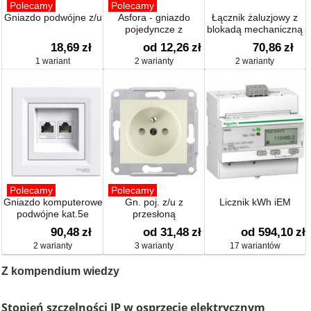
Polecamy
Polecamy
Gniazdo podwójne z/u
Asfora - gniazdo
Łącznik żaluzjowy z
pojedyncze z
blokadą mechaniczną
uziemieniem
18,69
zł
od 12,26
zł
70,86
zł
1 wariant
2 warianty
2 warianty
Polecamy
Polecamy
Gniazdo komputerowe
Gn. poj. z/u z
Licznik kWh iEM
podwójne kat.5e
przesłoną
90,48
zł
od 31,48
zł
od 594,10
zł
2 warianty
3 warianty
17 wariantów
Z kompendium wiedzy
Stopień szczelności IP w osprzęcie elektrycznym