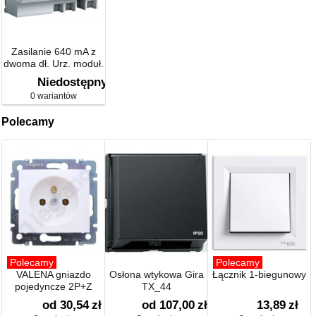
Zasilanie 640 mA z
dwoma dł. Urz. moduł.
KNX
Niedostępny
0 wariantów
Polecamy
Polecamy
Polecamy
VALENA gniazdo
Osłona wtykowa Gira
Łącznik 1-biegunowy
pojedyncze 2P+Z
TX_44
od 30,54
zł
od 107,00
zł
13,89
zł