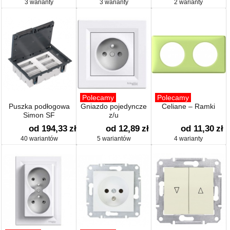
3 warianty
3 warianty
2 warianty
Polecamy
Polecamy
Puszka podłogowa
Gniazdo pojedyncze
Celiane – Ramki
Simon SF
z/u
od 194,33
zł
od 12,89
zł
od 11,30
zł
40 wariantów
5 wariantów
4 warianty