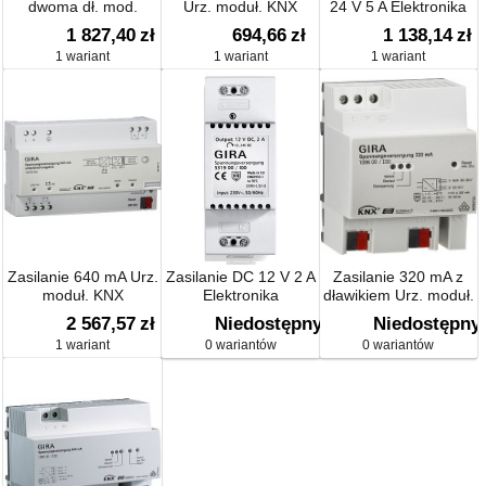
dwoma dł. mod.
Urz. moduł. KNX
24 V 5 A Elektronika
1 827,40
zł
694,66
zł
1 138,14
zł
1 wariant
1 wariant
1 wariant
Zasilanie 640 mA Urz.
Zasilanie DC 12 V 2 A
Zasilanie 320 mA z
moduł. KNX
Elektronika
dławikiem Urz. moduł.
KNX
2 567,57
zł
Niedostępny
Niedostępny
1 wariant
0 wariantów
0 wariantów