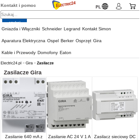
Kontakt i pomoc
PL
Gniazda i Włączniki
Schneider
Legrand
Kontakt Simon
Aparatura Elektryczna
Ospel
Berker
Osprzęt
Gira
Kable i Przewody
Domofony
Eaton
Electric24.pl
Gira
Zasilacze
Zasilacze
Gira
Zasilanie 640 mA z
Zasilanie AC 24 V 1 A
Zasilacz sieciowy DC