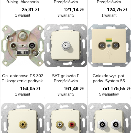
9-bieg. Akcesoria
Przejściówka
Przejściówka
Urządzenie podtynk.
Akcesoria
25,31
zł
121,14
zł
124,75
zł
1 wariant
3 warianty
1 wariant
Gn. antenowe FS 302
SAT gniazdo F
Gniazdo wyr. pot.
F Urządzenie podtynk.
Przejściówka
podw. System 55
Urządzenie podtynk.
154,05
zł
161,49
zł
od 175,55
zł
1 wariant
3 warianty
5 wariantów