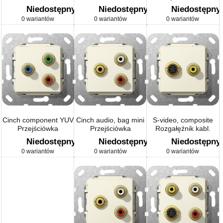
naturalny stalowy
Urządzenie podtynk.
Niedostępny
Niedostępny
Niedostępny
0 wariantów
0 wariantów
0 wariantów
Cinch component YUV
Cinch audio, bag mini
S-video, composite
Przejściówka
Przejściówka
Rozgałęźnik kabl.
Urządzenie podtynk.
Urządzenie podtynk.
Urządzenie podtynk.
Niedostępny
Niedostępny
Niedostępny
kremowy
0 wariantów
0 wariantów
0 wariantów