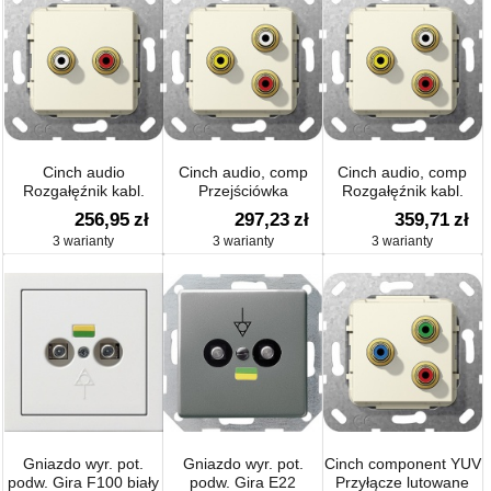
Cinch audio
Cinch audio, comp
Cinch audio, comp
Rozgałęźnik kabl.
Przejściówka
Rozgałęźnik kabl.
Urządzenie podtynk.
Urządzenie podtynk.
Urządzenie podtynk.
256,95
zł
297,23
zł
359,71
zł
3 warianty
3 warianty
3 warianty
Gniazdo wyr. pot.
Gniazdo wyr. pot.
Cinch component YUV
podw. Gira F100 biały
podw. Gira E22
Przyłącze lutowane