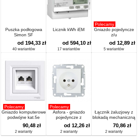
Polecamy
Puszka podłogowa
Licznik kWh iEM
Gniazdo pojedyncze
Simon SF
z/u
od 194,33
zł
od 594,10
zł
od 12,89
zł
40 wariantów
17 wariantów
5 wariantów
Polecamy
Polecamy
Gniazdo komputerowe
Asfora - gniazdo
Łącznik żaluzjowy z
podwójne kat.5e
pojedyncze z
blokadą mechaniczną
uziemieniem
90,48
zł
od 12,26
zł
70,86
zł
2 warianty
2 warianty
2 warianty