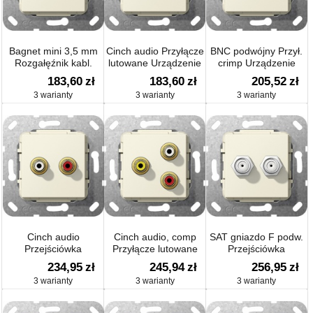
Bagnet mini 3,5 mm
Cinch audio Przyłącze
BNC podwójny Przył.
Rozgałęźnik kabl.
lutowane Urządzenie
crimp Urządzenie
Urządzenie podtynk.
podtynk.
podtynk.
183,60
zł
183,60
zł
205,52
zł
3 warianty
3 warianty
3 warianty
Cinch audio
Cinch audio, comp
SAT gniazdo F podw.
Przejściówka
Przyłącze lutowane
Przejściówka
Urządzenie podtynk.
Urządzenie podtynk.
Urządzenie podtynk.
234,95
zł
245,94
zł
256,95
zł
3 warianty
3 warianty
3 warianty