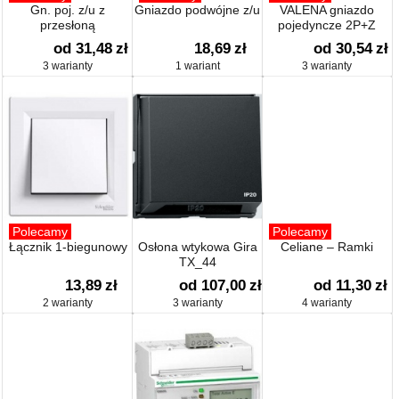
Gn. poj. z/u z
Gniazdo podwójne z/u
VALENA gniazdo
przesłoną
pojedyncze 2P+Z
od 31,48
zł
18,69
zł
od 30,54
zł
3 warianty
1 wariant
3 warianty
Polecamy
Polecamy
Łącznik 1-biegunowy
Osłona wtykowa Gira
Celiane – Ramki
TX_44
13,89
zł
od 107,00
zł
od 11,30
zł
2 warianty
3 warianty
4 warianty