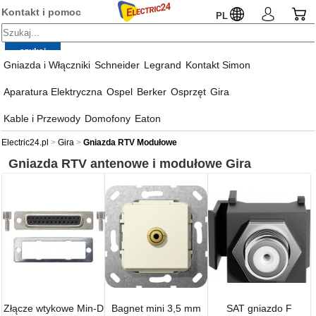
Kontakt i pomoc
PL
Gniazda i Włączniki
Schneider
Legrand
Kontakt Simon
Aparatura Elektryczna
Ospel
Berker
Osprzęt
Gira
Kable i Przewody
Domofony
Eaton
Electric24.pl
Gira
Gniazda RTV Modułowe
Gniazda RTV antenowe i modułowe
Gira
Złącze wtykowe Min-D
Bagnet mini 3,5 mm
SAT gniazdo F