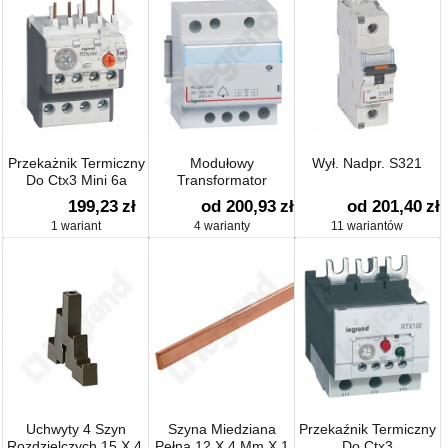
Przekażnik Termiczny
Modułowy
Wył. Nadpr. S321
Do Ctx3 Mini 6a
Transformator
1no1nc
Dzwonkowy
199,23
zł
od 200,93
zł
od 201,40
zł
1 wariant
4 warianty
11 wariantów
Uchwyty 4 Szyn
Szyna Miedziana
Przekaźnik Termiczny
Rozdzielczych 15 X 4,
Pełna 12 X 4 Mm X 1
Do Ctx3