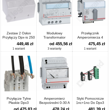
Zestaw 2 Osłon
Modułowy
Przełącznik
Przyłączy Dpx-is 250
Transformator
Amperomierza 4
Bezpieczeństwa
Pozycyjny
449,46
zł
od 455,56
zł
475,45
zł
1 wariant
3 warianty
1 wariant
Przyłącze Tylne
Amperomierz
Styki Pomocnicze
Płaskie Dpx3
Bezpośredni 0-30 A
1nc+1no Do Dpx3
od 475,83
zł
478,24
zł
481,39
zł