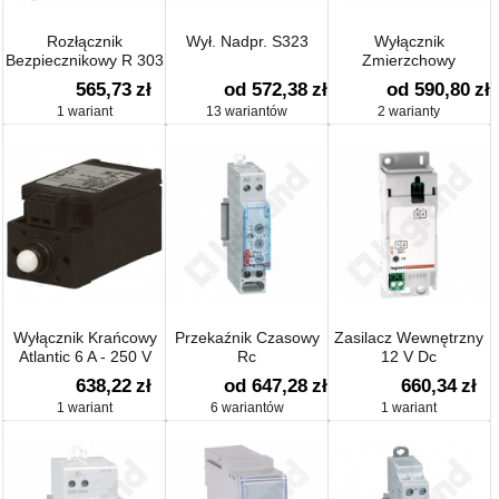
Rozłącznik
Wył. Nadpr. S323
Wyłącznik
Bezpiecznikowy R 303
Zmierzchowy
565,73
zł
od 572,38
zł
od 590,80
zł
1 wariant
13 wariantów
2 warianty
Wyłącznik Krańcowy
Przekaźnik Czasowy
Zasilacz Wewnętrzny
Atlantic 6 A - 250 V
Rc
12 V Dc
638,22
zł
od 647,28
zł
660,34
zł
1 wariant
6 wariantów
1 wariant