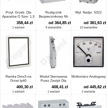
Przył. Grzeb. Dla
Rozłącznik
Wył. Nadpr. S322
Aparatów O Szer. 1,5
Bezpiecznikowy Nh
Modułówułu (r 300) 3
358,44
zł
od 364,85
zł
od 381,63
zł
Biegunowe
1 wariant
9 wariantów
10 wariantów
Ramka Dmx3-na
Moduł Sterowania
Woltomierz Analogowy
Drzwi Ip40
Przez Zestyk Dla
Przekaźników
400,30
zł
408,41
zł
od 445,62
zł
Bistabilnych Pb400
1 wariant
1 wariant
2 warianty