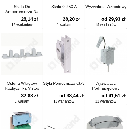
Skala Do
Skala 0-250 A
Wyzwalacz Wzrostowy
Amperomierza Na
Drzwi
28,14
zł
28,20
zł
od 29,93
zł
12 wariantów
1 wariant
15 wariantów
Osłona Wkrętów
Styki Pomocnicze Ctx3
Wyzwalacz
Rozłącznika Vistop
Podnapięciowy
32,83
zł
od 38,44
zł
od 41,51
zł
1 wariant
11 wariantów
22 wariantów