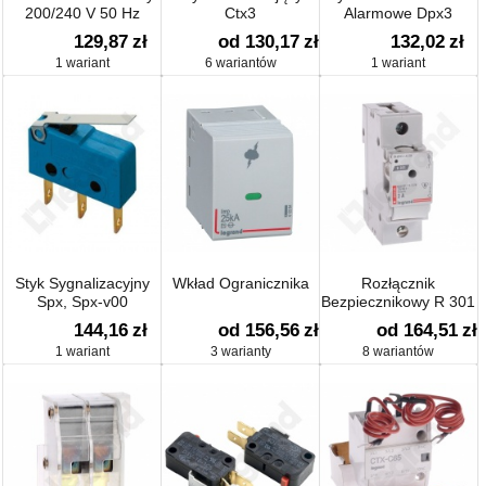
200/240 V 50 Hz
Ctx3
Alarmowe Dpx3
129,87
zł
od 130,17
zł
132,02
zł
1 wariant
6 wariantów
1 wariant
Styk Sygnalizacyjny
Wkład Ogranicznika
Rozłącznik
Spx, Spx-v00
Bezpiecznikowy R 301
144,16
zł
od 156,56
zł
od 164,51
zł
1 wariant
3 warianty
8 wariantów