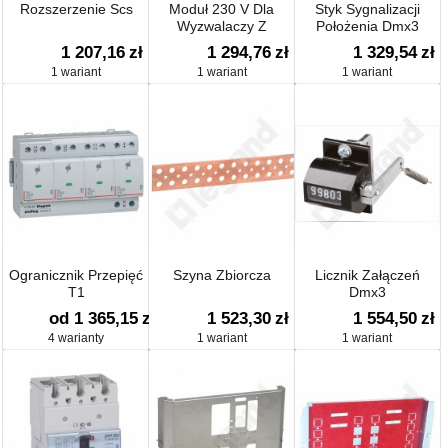
Rozszerzenie Scs
Moduł 230 V Dla
Styk Sygnalizacji
Wyzwalaczy Z
Położenia Dmx3
Opóźnieniem
Wysów.
1 207,16
zł
1 294,76
zł
1 329,54
zł
1 wariant
1 wariant
1 wariant
Ogranicznik Przepięć
Szyna Zbiorcza
Licznik Załączeń
T1
Dmx3
od 1 365,15
zł
1 523,30
zł
1 554,50
zł
4 warianty
1 wariant
1 wariant