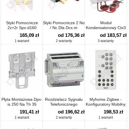
Styki Pomocnicze
Styki Pomocnicze 2 No
Moduł
2z+2r Spx-d160
/ Nc Dla Dcx-m
Kondensatorowy Ctx3
165,09
zł
od 176,36
zł
od 183,57
zł
1 wariant
2 warianty
3 warianty
Płyta Montażowa Dpx-
Rozdzielacz Sygnału
Myhome Zigbee -
is 250 Na Th 35
Telefonicznego
Konfiguratory Mobilny
Do Detektorów
191,41
zł
od 196,62
zł
198,53
zł
1 wariant
2 warianty
1 wariant