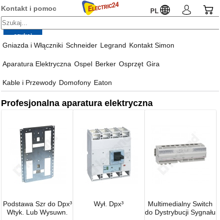
Kontakt i pomoc
PL
Gniazda i Włączniki
Schneider
Legrand
Kontakt Simon
Aparatura Elektryczna
Ospel
Berker
Osprzęt
Gira
Kable i Przewody
Domofony
Eaton
Profesjonalna aparatura elektryczna
Podstawa Szr do Dpx³
Wył. Dpx³
Multimedialny Switch
Wtyk. Lub Wysuwn.
do Dystrybucji Sygnału