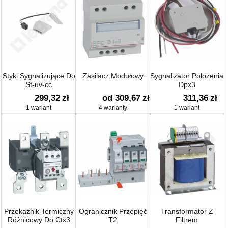
Styki Sygnalizujące Do
Zasilacz Modułowy
Sygnalizator Położenia
St-uv-cc
Dpx3
Wysuwne/wtykowe
299,32
zł
od 309,67
zł
311,36
zł
1 wariant
4 warianty
1 wariant
Przekaźnik Termiczny
Ogranicznik Przepięć
Transformator Z
Różnicowy Do Ctx3
T2
Filtrem