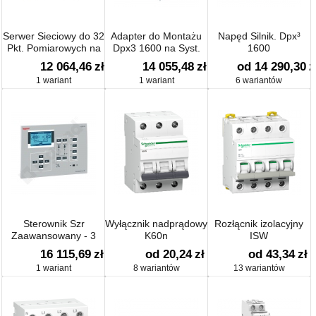
Serwer Sieciowy do 32
Adapter do Montażu
Napęd Silnik. Dpx³
Pkt. Pomiarowych na
Dpx3 1600 na Syst.
1600
Wspornik Th35
Szyn 185 Mm, Przył.
12 064,46
zł
14 055,48
zł
od 14 290,30
z
Górne
1 wariant
1 wariant
6 wariantów
Sterownik Szr
Wyłącznik nadprądowy
Rozłącnik izolacyjny
Zaawansowany - 3
K60n
ISW
Aparaty
16 115,69
zł
od 20,24
zł
od 43,34
zł
1 wariant
8 wariantów
13 wariantów