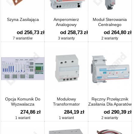
Szyna Zasilająca
Amperomierz
Moduł Sterowania
Analogowy
Centralnego
od 256,73
zł
od 258,73
zł
od 264,80
zł
7 wariantów
3 warianty
2 warianty
Opcja Komunik Do
Modulowy
Ręczny Przełącznik
Wyzwalacza
Transformator
Zasilania Dla Aparatów
Elektronicznego Dmx3
Bezpieczeństwa Tr316
274,86
zł
284,19
zł
od 290,39
zł
12/24 16va
1 wariant
1 wariant
2 warianty