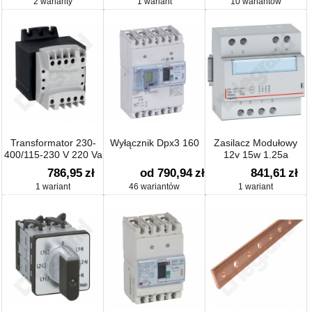
2 warianty
1 wariant
10 wariantów
Transformator 230-
Wyłącznik Dpx3 160
Zasilacz Modułowy
400/115-230 V 220 Va
12v 15w 1.25a
786,95
zł
od 790,94
zł
841,61
zł
1 wariant
46 wariantów
1 wariant