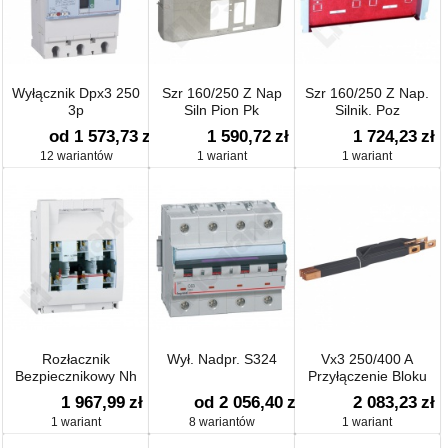
Wyłącznik Dpx3 250
Szr 160/250 Z Nap
Szr 160/250 Z Nap.
3p
Siln Pion Pk
Silnik. Poz
od 1 573,73
zł
1 590,72
zł
1 724,23
zł
12 wariantów
1 wariant
1 wariant
Rozłacznik
Wył. Nadpr. S324
Vx3 250/400 A
Bezpiecznikowy Nh
Przyłączenie Bloku
Spx 1 250 A
Rozdzielczego
1 967,99
zł
od 2 056,40
zł
2 083,23
zł
Rzędowego Hx3 250 A
1 wariant
8 wariantów
1 wariant
Do Szyn Zasilających
W Przedziale