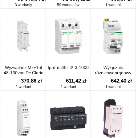
3 warianty
59 wariantów
1 wariant
Wyzwalacz Mx+1of
Iprd-dc40r-t2-3-1000
Wyłącznik
48-130vac Dc Clario
różnicowoprądowy
iDPNa Vigi
370,86
zł
611,42
zł
642,40
zł
1 wariant
1 wariant
1 wariant