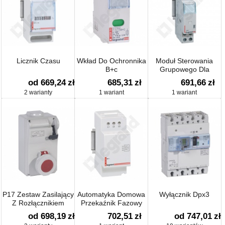
Licznik Czasu
Wkład Do Ochronnika
Moduł Sterowania
B+c
Grupowego Dla
Przekaźników
od 669,24
zł
685,31
zł
691,66
zł
Bistabilnych Pb400
2 warianty
1 wariant
1 wariant
P17 Zestaw Zasilający
Automatyka Domowa
Wyłącznik Dpx3
Z Rozłącznikiem
Przekaźnik Fazowy
400v~
od 698,19
zł
702,51
zł
od 747,01
zł