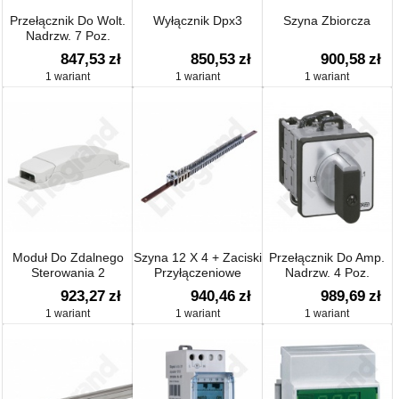
Przełącznik Do Wolt.
Wyłącznik Dpx3
Szyna Zbiorcza
Nadrzw. 7 Poz.
847,53
zł
850,53
zł
900,58
zł
1 wariant
1 wariant
1 wariant
Moduł Do Zdalnego
Szyna 12 X 4 + Zaciski
Przełącznik Do Amp.
Sterowania 2
Przyłączeniowe
Nadrzw. 4 Poz.
Obwodami
923,27
zł
940,46
zł
989,69
zł
Oświetlenia, Roletami I
1 wariant
1 wariant
1 wariant
Gniazdem 2p+z