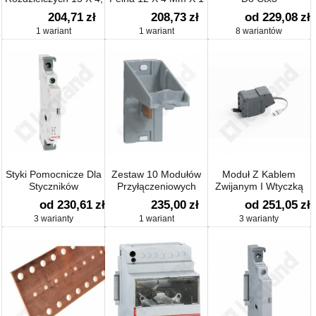
18 X 4
M
204,71
zł
208,73
zł
od 229,08
zł
1 wariant
1 wariant
8 wariantów
Styki Pomocnicze Dla
Zestaw 10 Modułów
Moduł Z Kablem
Styczników
Przyłączeniowych
Zwijanym I Wtyczką
Modułowych Sm
od 230,61
zł
235,00
zł
od 251,05
zł
3 warianty
1 wariant
3 warianty