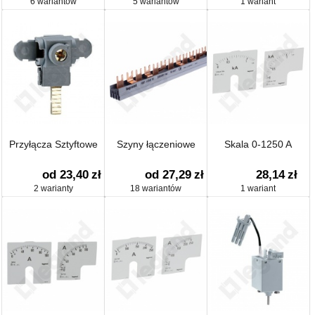
6 wariantów
5 wariantów
1 wariant
Przyłącza Sztyftowe
Szyny łączeniowe
Skala 0-1250 A
od 23,40
zł
od 27,29
zł
28,14
zł
2 warianty
18 wariantów
1 wariant