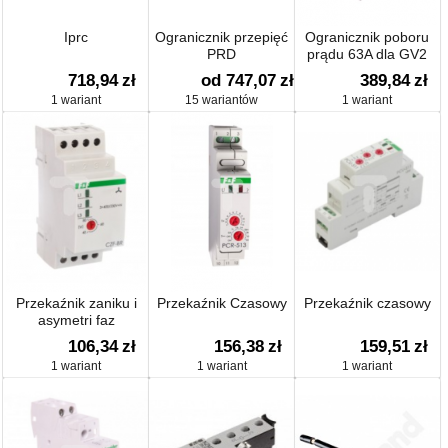
Iprc
Ogranicznik przepięć
Ogranicznik poboru
PRD
prądu 63A dla GV2
LA9LB920
718,94
zł
od 747,07
zł
389,84
zł
1 wariant
15 wariantów
1 wariant
Przekaźnik zaniku i
Przekaźnik Czasowy
Przekaźnik czasowy
asymetri faz
106,34
zł
156,38
zł
159,51
zł
1 wariant
1 wariant
1 wariant