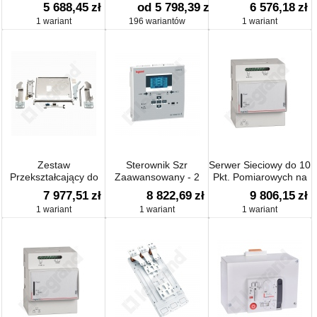
Telef, Internetu, Tv
5 688,45
zł
od 5 798,39
zł
6 576,18
zł
Kablowej
1 wariant
196 wariantów
1 wariant
Zestaw
Sterownik Szr
Serwer Sieciowy do 10
Przekształcający do
Zaawansowany - 2
Pkt. Pomiarowych na
Wersji Wysuwanej 4p
Aparaty
Wspornik Th35
7 977,51
zł
8 822,69
zł
9 806,15
zł
2500
1 wariant
1 wariant
1 wariant