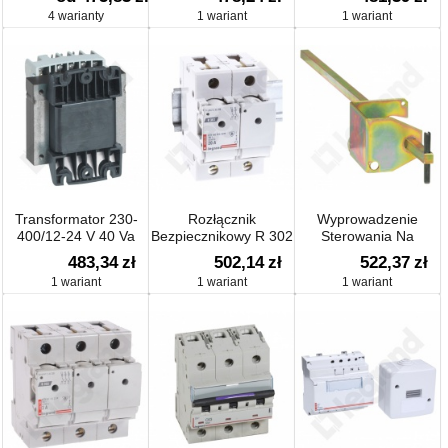
4 warianty
1 wariant
1 wariant
Transformator 230-
Rozłącznik
Wyprowadzenie
400/12-24 V 40 Va
Bezpiecznikowy R 302
Sterowania Na
Zewnątrz Vistop 63-
483,34
zł
502,14
zł
522,37
zł
160
1 wariant
1 wariant
1 wariant