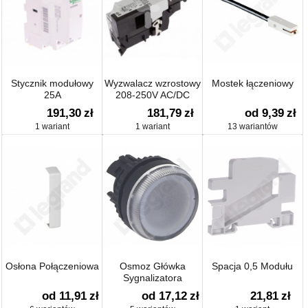
Stycznik modułowy
Wyzwalacz wzrostowy
Mostek łączeniowy
25A
208-250V AC/DC
NZM2/3-XA208-
191,30
zł
181,79
zł
od 9,39
zł
250AC/DC 259763
1 wariant
1 wariant
13 wariantów
Osłona Połączeniowa
Osmoz Główka
Spacja 0,5 Modułu
Sygnalizatora
od 11,91
zł
od 17,12
zł
21,81
zł