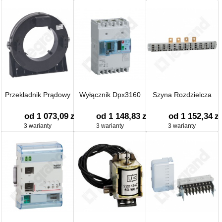
Przekładnik Prądowy
Wyłącznik Dpx3160
Szyna Rozdzielcza
od 1 073,09
zł
od 1 148,83
zł
od 1 152,34
zł
3 warianty
3 warianty
3 warianty