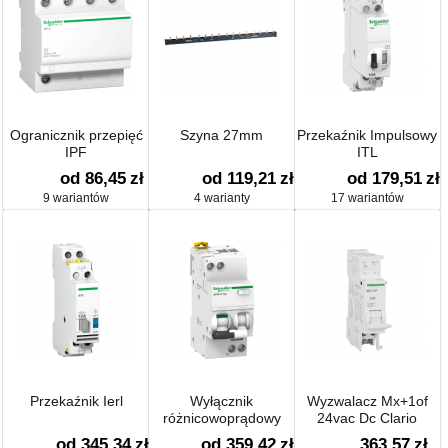
Ogranicznik przepięć
Szyna 27mm
Przekaźnik Impulsowy
IPF
ITL
od 86,45
zł
od 119,21
zł
od 179,51
zł
9 wariantów
4 warianty
17 wariantów
Przekaźnik Ierl
Wyłącznik
Wyzwalacz Mx+1of
różnicowoprądowy
24vac Dc Clario
iDPN N Vigi
od 345,34
zł
od 359,42
zł
363,57
zł