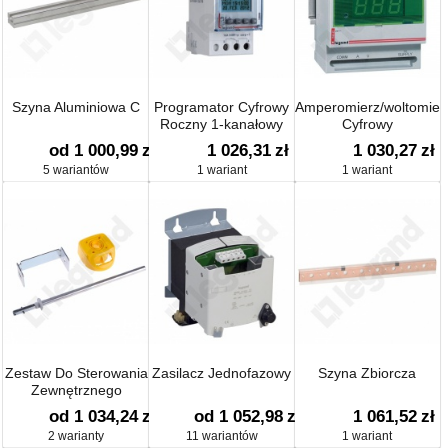
Szyna Aluminiowa C
Programator Cyfrowy
Amperomierz/woltomier
Roczny 1-kanałowy
Cyfrowy
2mod
od 1 000,99
zł
1 026,31
zł
1 030,27
zł
5 wariantów
1 wariant
1 wariant
Zestaw Do Sterowania
Zasilacz Jednofazowy
Szyna Zbiorcza
Zewnętrznego
od 1 034,24
zł
od 1 052,98
zł
1 061,52
zł
2 warianty
11 wariantów
1 wariant