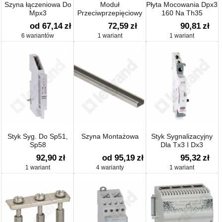
Szyna łączeniowa Do
Moduł
Płyta Mocowania Dpx3
Mpx3
Przeciwprzepięciowy
160 Na Th35
200-240v Ac/dc
od 67,14
zł
72,59
zł
90,81
zł
6 wariantów
1 wariant
1 wariant
Styk Syg. Do Sp51,
Szyna Montażowa
Styk Sygnalizacyjny
Sp58
Dla Tx3 I Dx3
92,90
zł
od 95,19
zł
95,32
zł
1 wariant
4 warianty
1 wariant