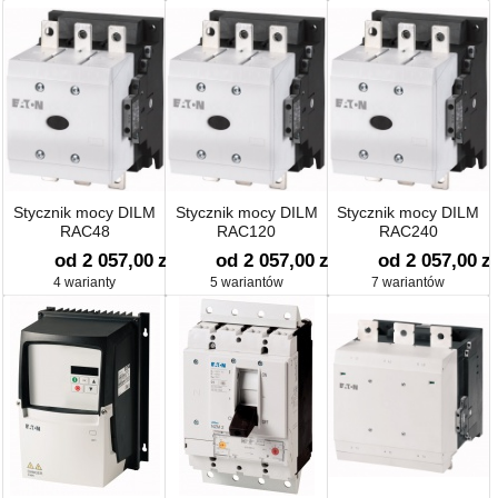
Stycznik mocy DILM
Stycznik mocy DILM
Stycznik mocy DILM
RAC48
RAC120
RAC240
od 2 057,00
zł
od 2 057,00
zł
od 2 057,00
zł
4 warianty
5 wariantów
7 wariantów