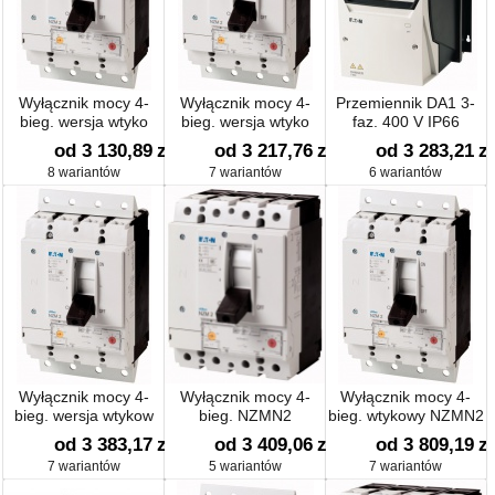
Wyłącznik mocy 4-
Wyłącznik mocy 4-
Przemiennik DA1 3-
bieg. wersja wtyko
bieg. wersja wtyko
faz. 400 V IP66
NZMH2
NZMB2
od 3 130,89
zł
od 3 217,76
zł
od 3 283,21
zł
8 wariantów
7 wariantów
6 wariantów
Wyłącznik mocy 4-
Wyłącznik mocy 4-
Wyłącznik mocy 4-
bieg. wersja wtykow
bieg. NZMN2
bieg. wtykowy NZMN2
NZMC2
od 3 383,17
zł
od 3 409,06
zł
od 3 809,19
zł
7 wariantów
5 wariantów
7 wariantów