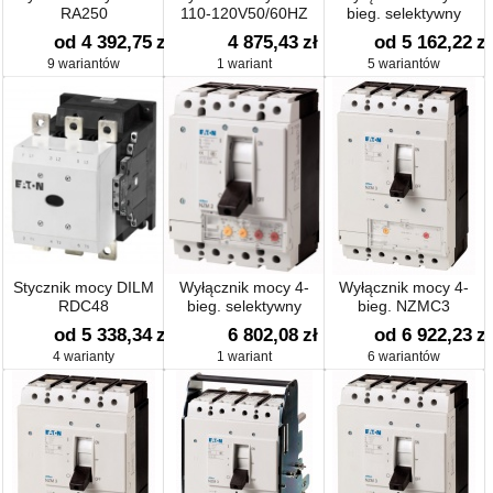
RA250
110-120V50/60HZ
bieg. selektywny
NZMH2
od 4 392,75
zł
4 875,43
zł
od 5 162,22
zł
9 wariantów
1 wariant
5 wariantów
Stycznik mocy DILM
Wyłącznik mocy 4-
Wyłącznik mocy 4-
RDC48
bieg. selektywny
bieg. NZMC3
NZMN2
od 5 338,34
zł
6 802,08
zł
od 6 922,23
zł
4 warianty
1 wariant
6 wariantów