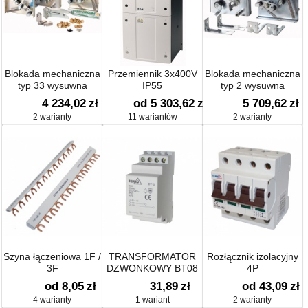
Blokada mechaniczna
Przemiennik 3x400V
Blokada mechaniczna
typ 33 wysuwna
IP55
typ 2 wysuwna
4 234,02
zł
od 5 303,62
zł
5 709,62
zł
2 warianty
11 wariantów
2 warianty
Szyna łączeniowa 1F /
TRANSFORMATOR
Rozłącznik izolacyjny
3F
DZWONKOWY BT08
4P
od 8,05
zł
31,89
zł
od 43,09
zł
4 warianty
1 wariant
2 warianty