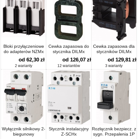
Bloki przyłączeniowe
Cewka zapasowa do
Cewka zapasowa dla
do adapterów NZMx
stycznika DILMx
styczników DILMx
od 62,30
zł
od 126,07
zł
od 129,81
zł
2 warianty
12 wariantów
3 warianty
Wyłącznik silnikowy 2-
Stycznik instalacyjny
Rozłącznik bezpiecz. z
biegunowy
Z-SCHx
sygn. Przepalenia 1P