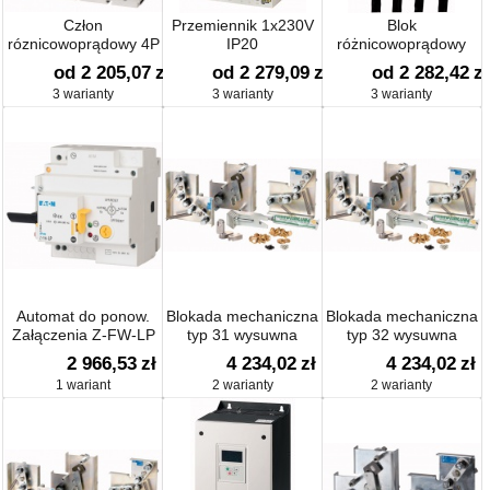
Człon
Przemiennik 1x230V
Blok
róznicowoprądowy 4P
IP20
różnicowoprądowy
NZM1
od 2 205,07
zł
od 2 279,09
zł
od 2 282,42
zł
3 warianty
3 warianty
3 warianty
Automat do ponow.
Blokada mechaniczna
Blokada mechaniczna
Załączenia Z-FW-LP
typ 31 wysuwna
typ 32 wysuwna
2 966,53
zł
4 234,02
zł
4 234,02
zł
1 wariant
2 warianty
2 warianty