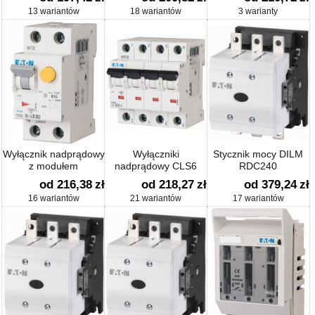
1+N-bieg. PKNM C
13 wariantów
18 wariantów
3 warianty
Wyłącznik nadprądowy
Wyłączniki
Stycznik mocy DILM
z modułem
nadprądowy CLS6
RDC240
różnicowoprądowym
3+N-biegunowy
od 216,38
zł
od 218,27
zł
od 379,24
zł
1+N-bieg. PKNM B
16 wariantów
21 wariantów
17 wariantów