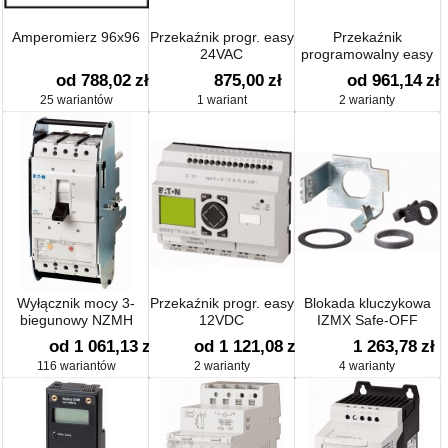
Amperomierz 96x96
Przekaźnik progr. easy
Przekaźnik
24VAC
programowalny easy
230VAC
od 788,02
zł
875,00
zł
od 961,14
zł
25 wariantów
1 wariant
2 warianty
Wyłącznik mocy 3-
Przekaźnik progr. easy
Blokada kluczykowa
biegunowy NZMH
12VDC
IZMX Safe-OFF
od 1 061,13
zł
od 1 121,08
zł
1 263,78
zł
116 wariantów
2 warianty
4 warianty