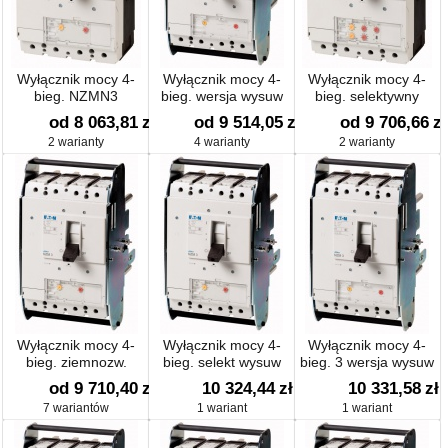
Wyłącznik mocy 4-
Wyłącznik mocy 4-
Wyłącznik mocy 4-
bieg. NZMN3
bieg. wersja wysuw
bieg. selektywny
NZMN3
NZMN3
od 8 063,81
zł
od 9 514,05
zł
od 9 706,66
zł
2 warianty
4 warianty
2 warianty
Wyłącznik mocy 4-
Wyłącznik mocy 4-
Wyłącznik mocy 4-
bieg. ziemnozw.
bieg. selekt wysuw
bieg. 3 wersja wysuw
NZMN3
NZMN3
NZMC3
od 9 710,40
zł
10 324,44
zł
10 331,58
zł
7 wariantów
1 wariant
1 wariant