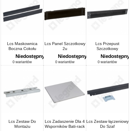
Lcs Maskownica
Lcs Panel Szczotkowy
Lcs Przepust
Boczna Cokołu
2u
Szczotkowy
Niedostępny
Niedostępny
Niedostępny
0 wariantów
0 wariantów
0 wariantów
Lcs Zestaw Do
Lcs Zadaszenie Dla 4
Lcs Zestaw łączeniowy
Montażu
Wsporników Bati-rack
Do Szaf