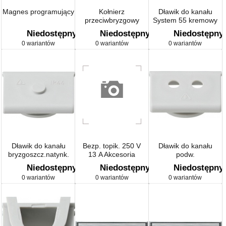
Magnes programujący
Kołnierz
Dławik do kanału
przeciwbryzgowy
System 55 kremowy
Reichle & De-Massari,
Niedostępny
Niedostępny
Niedostępny
niebieski
0 wariantów
0 wariantów
0 wariantów
Dławik do kanału
Bezp. topik. 250 V
Dławik do kanału
bryzgoszcz.natynk.
13 A Akcesoria
podw.
szary
bryzgoszcz.natynk.
Niedostępny
Niedostępny
Niedostępny
szary
0 wariantów
0 wariantów
0 wariantów