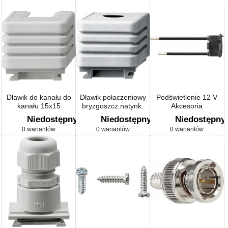
Dławik do kanału do
Dławik połaczeniowy
Podświetlenie 12 V
kanału 15x15
bryzgoszcz.natynk.
Akcesoria
natynkowy szary
szary
Niedostępny
Niedostępny
Niedostępny
0 wariantów
0 wariantów
0 wariantów