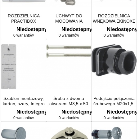
ROZDZIELNICA
UCHWYT DO
ROZDZIELNICA
PRACTIBOX
MOCOWANIA
WNĘKOWA EKINOXE
BLOKÓW
Niedostępny
Niedostępny
Niedostępny
BIUROWYCH
0 wariantów
0 wariantów
0 wariantów
Szablon montażowy,
Śruba z dwoma
Podejście połączenia
karton; szary; Integro
otworami M3,5 x 50
śrubowego M20x1,5;
mechanizm
mm; chrom; System
czarny; ISO-Panzer
Niedostępny
Niedostępny
Niedostępny
TS
IP44
0 wariantów
0 wariantów
0 wariantów