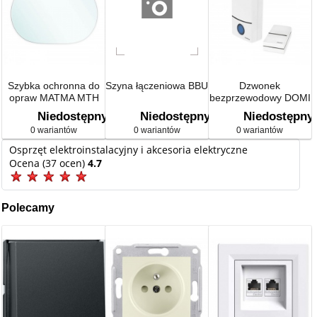
Szybka ochronna do
Szyna łączeniowa BBU
Dzwonek
opraw MATMA MTH
bezprzewodowy DOMI
GL-MATMA 70/150
EB
Niedostępny
Niedostępny
Niedostępny
0 wariantów
0 wariantów
0 wariantów
Osprzęt elektroinstalacyjny i akcesoria elektryczne
Ocena (37 ocen)
4.7
Polecamy