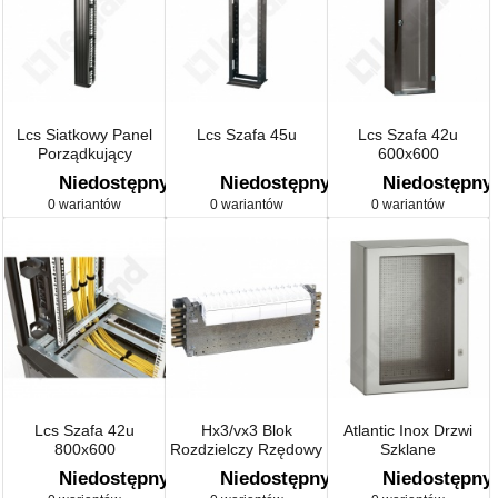
Lcs Siatkowy Panel
Lcs Szafa 45u
Lcs Szafa 42u
Porządkujący
600x600
Niedostępny
Niedostępny
Niedostępny
0 wariantów
0 wariantów
0 wariantów
Lcs Szafa 42u
Hx3/vx3 Blok
Atlantic Inox Drzwi
800x600
Rozdzielczy Rzędowy
Szklane
Do Szyn W Przedziale
Niedostępny
Niedostępny
Niedostępny
Kabl. O Gł. 475