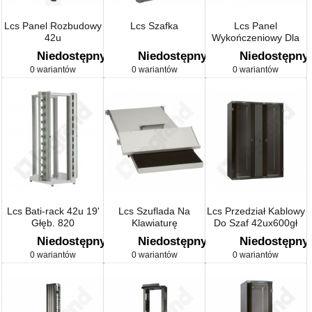
Lcs Panel Rozbudowy
Lcs Szafka
Lcs Panel
42u
Wykończeniowy Dla
Szafy Nr Ref. 0464 06
Niedostępny
Niedostępny
Niedostępny
0 wariantów
0 wariantów
0 wariantów
Lcs Bati-rack 42u 19'
Lcs Szuflada Na
Lcs Przedział Kablowy
Głęb. 820
Klawiaturę
Do Szaf 42ux600gł
Niedostępny
Niedostępny
Niedostępny
0 wariantów
0 wariantów
0 wariantów