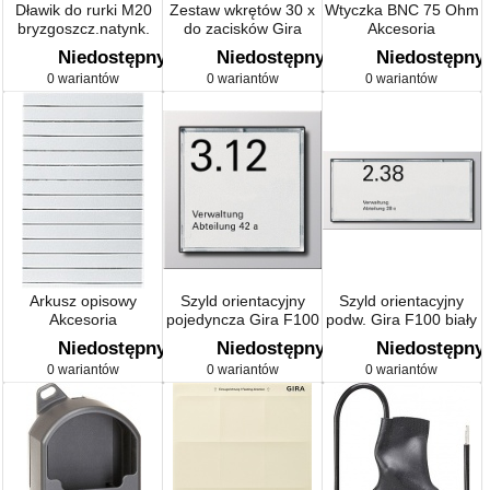
Dławik do rurki M20
Zestaw wkrętów 30 x
Wtyczka BNC 75 Ohm
bryzgoszcz.natynk.
do zacisków Gira
Akcesoria
szary
TX_44
Niedostępny
Niedostępny
Niedostępny
0 wariantów
0 wariantów
0 wariantów
Arkusz opisowy
Szyld orientacyjny
Szyld orientacyjny
Akcesoria
pojedyncza Gira F100
podw. Gira F100 biały
biały
Niedostępny
Niedostępny
Niedostępny
0 wariantów
0 wariantów
0 wariantów