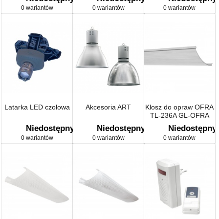
śnieżnobiały;
0 wariantów
0 wariantów
0 wariantów
Elektronika domowa
Latarka LED czołowa
Akcesoria ART
Klosz do opraw OFRA
TL-236A GL-OFRA
TL-236A
Niedostępny
Niedostępny
Niedostępny
0 wariantów
0 wariantów
0 wariantów