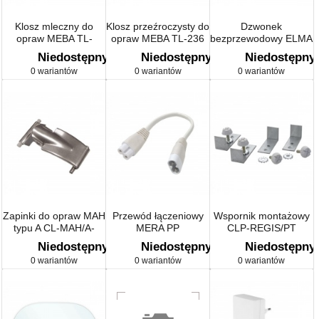
Klosz mleczny do
Klosz przeźroczysty do
Dzwonek
opraw MEBA TL-
opraw MEBA TL-236
bezprzewodowy ELMA
218/OP GL-MEBA TL-
GL-MEBA TL-
6898-80
Niedostępny
Niedostępny
Niedostępny
218/OP
236/PMMA
0 wariantów
0 wariantów
0 wariantów
Zapinki do opraw MAH
Przewód łączeniowy
Wspornik montażowy
typu A CL-MAH/A-
MERA PP
CLP-REGIS/PT
INOX
Niedostępny
Niedostępny
Niedostępny
0 wariantów
0 wariantów
0 wariantów