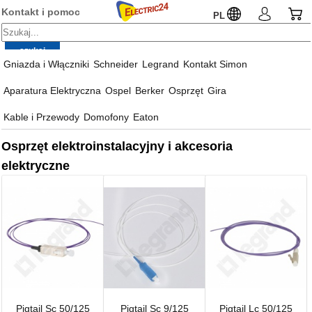
Kontakt i pomoc
PL
Gniazda i Włączniki
Schneider
Legrand
Kontakt Simon
Aparatura Elektryczna
Ospel
Berker
Osprzęt
Gira
Kable i Przewody
Domofony
Eaton
Osprzęt elektroinstalacyjny i akcesoria
elektryczne
Pigtail Sc 50/125
Pigtail Sc 9/125
Pigtail Lc 50/125