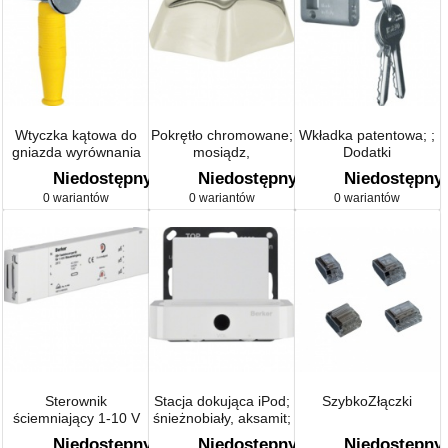
Wtyczka kątowa do
Pokrętło chromowane;
Wkładka patentowa; ;
gniazda wyrównania
mosiądz,
Dodatki
potencjału; ; Dodatki
chromowany;
Niedostępny
Niedostępny
Niedostępny
1930/Glas/Palazzo
0 wariantów
0 wariantów
0 wariantów
Sterownik
Stacja dokująca iPod;
SzybkoZłączki
ściemniający 1-10 V
śnieżnobiały, aksamit;
do zabudowy;
Q.1
Niedostępny
Niedostępny
Niedostępny