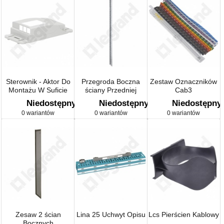
Sterownik - Aktor Do
Przegroda Boczna
Zestaw Oznaczników
Montażu W Suficie
ściany Przedniej
Cab3
Podwieszanym
Niedostępny
Niedostępny
Niedostępny
0 wariantów
0 wariantów
0 wariantów
Zesaw 2 ścian
Lina 25 Uchwyt Opisu
Lcs Pierścien Kablowy
Bocznych