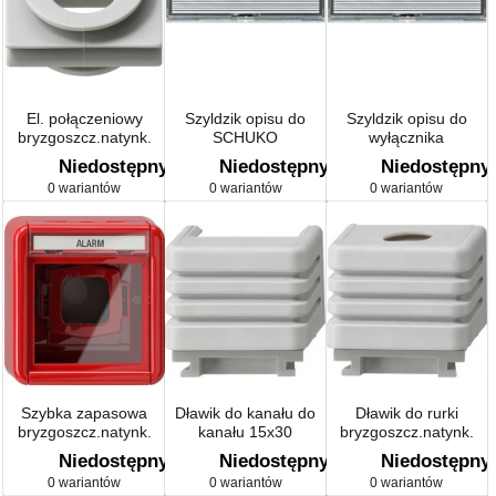
El. połączeniowy
Szyldzik opisu do
Szyldzik opisu do
bryzgoszcz.natynk.
SCHUKO
wyłącznika
szary
bryzgoszcz.natynk.
bryzgoszcz.natynk.
Niedostępny
Niedostępny
Niedostępny
0 wariantów
0 wariantów
0 wariantów
Szybka zapasowa
Dławik do kanału do
Dławik do rurki
bryzgoszcz.natynk.
kanału 15x30
bryzgoszcz.natynk.
bryzgoszcz.natynk.
szary
Niedostępny
Niedostępny
Niedostępny
szary
0 wariantów
0 wariantów
0 wariantów