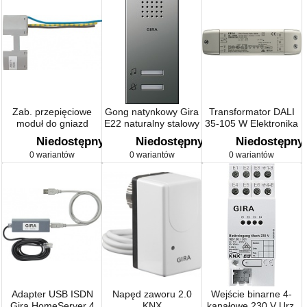
Zab. przepięciowe
Gong natynkowy Gira
Transformator DALI
moduł do gniazd
E22 naturalny stalowy
35-105 W Elektronika
Elektronika
Niedostępny
Niedostępny
Niedostępny
0 wariantów
0 wariantów
0 wariantów
Adapter USB ISDN
Napęd zaworu 2.0
Wejście binarne 4-
Gira HomeServer 4
KNX
kanałowe 230 V Urz.