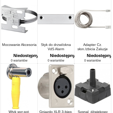
Mocowanie Akcesoria
Styk do drzwi/okna
Adapter Cz.
VdS Alarm
słon./zbicia Żaluzje
Niedostępny
Niedostępny
Niedostępny
0 wariantów
0 wariantów
0 wariantów
Wtyk wyr.pot.
Gniazdo XLR 3-bieg.
Sygnal. dźwiękowy